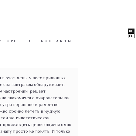
RU
EN
ВТОРЕ
КОНТАКТЫ
в этот день, у всех приличных
ек за завтраком обнаруживает,
ем настроении, решает
йно знакомится с очаровательной
 с утра пораньше и радостно
ужно срочно лететь в нудную
 той же гипотетической
ают происходить цепляющиеся одно
ачалу просто не понять. И только