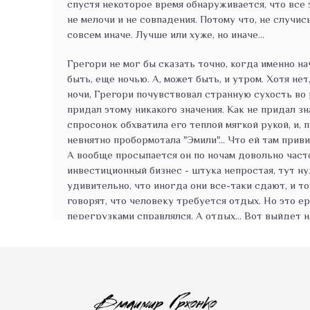
спустя некоторое время обнаруживается, что все 
не мелочи и не совпадения. Потому что, не случис
совсем иначе. Лучше или хуже, но иначе...
Грегори не мог бы сказать точно, когда именно н
быть, еще ночью. А, может быть, и утром. Хотя не
ночи, Грегори почувствовал странную сухость во 
придал этому никакого значения. Как не придал зн
спросонок обхватила его теплой мягкой рукой, и, 
невнятно пробормотала "Эмили"… Что ей там приви
А вообще просыпается он по ночам довольно часто
инвестиционный бизнес - штука непростая, тут н
удивительно, что иногда они все-таки сдают, и т
говорят, что человеку требуется отдых. Но это ер
перегрузками справлялся. А отдых… Вот выйдет на
Проводив жену на работу, Грегори спохватился, ч
потенциальным клиентом не в полдень, как намерев
и заторопился. Клиент - тоже крупный бизнесмен, 
огромную компанию, и заставлять его ждать было 
машине Грегори обратил внимание, что случайно 