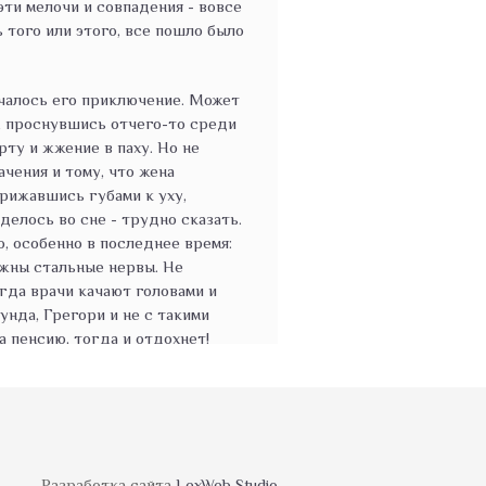
эти мелочи и совпадения - вовсе
ь того или этого, все пошло было
ачалось его приключение. Может
т, проснувшись отчего-то среди
рту и жжение в паху. Но не
ачения и тому, что жена
прижавшись губами к уху,
делось во сне - трудно сказать.
, особенно в последнее время:
ужны стальные нервы. Не
огда врачи качают головами и
унда, Грегори и не с такими
 пенсию, тогда и отдохнет!
то пообещал встретиться с
ался, а пораньше, за завтраком,
как и он сам - представлял
бы просто некорректно. Только в
надел какие-то тесные и
Разработка сайта
LexWeb Studio