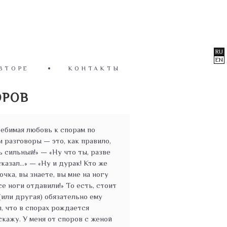
RU
EN
ВТОРЕ
КОНТАКТЫ
ОРОВ
ебимая любовь к спорам по
 разговоры — это, как правило,
 сильный!» — «Ну что ты, разве
казал...» — «Ну и дурак! Кто же
чка, вы знаете, вы мне на ногу
се ноги отдавили!» То есть, стоит
(или другая) обязательно ему
л, что в спорах рождается
скажу. У меня от споров с женой