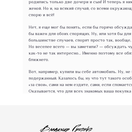
родились только две дочери и сын! И теперь я ни
женой. Но и, на всякий случай, со всеми окружающ
спорю и всё!
Нет, я еще мог бы понять, если бы горячо обсуж
бы важен для обоих спорящих. Ну, или хотя бы для о
большинстве случаев, спорят просто так, вообще, 
Но веселее всего — вы заметили? — обсуждать ч
как-то не так интересно... Именно поэтому все о
ближнего.
Вот, например, купили вы себе автомобиль. Ну, не 
подержанный. Казалось бы, ну что тут такого особ
«за свои», сами на нем ездите, сами, если сломается
Оказывается, что для всех знакомых ваша покупк
разговора. Происходит это так. Двое или трое д
осматривают приобретенное вами транспортное ср
читается нечто... очень похожее на предвкушени
они под капот, под днище, а потом... Сколько ты за
спрашивают. И дальше начинается просто фантасм
назвали, вам тут же популярно объяснят, что маши