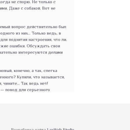
когда не спорю. Не только с
ими. Даже с собакой. Вот не
даемый вопрос действительно был
дного из них... Только ведь, в
для поднятия настроения, что ли.
ужие ошибки. Обсуждать свои
бязательно интересуются делами
новый, конечно, а так, слегка
енного? Купили, что называется,
, чините... Так ведь нет!
а — повод для серьезного
рузей снисходительно
едство, и в глазах у них уже
е. Со сладострастием заглядывают
 ЭТО... гм... за машину отдал? —
агория! Какую бы сумму вы не
на не стоила и половины. Я
Разработка сайта
LexWeb Studio